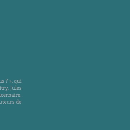
s ? », qui
try, Jules
cernaire.
uteurs de