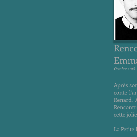
Renco
Emma
Octobre 2018
Après son
conte l’a
Renard, A
Rencontr
cette joli
La Petite