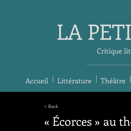
LA PET
Critique li
Accueil
Littérature
Théâtre
< Back
« Écorces » au th