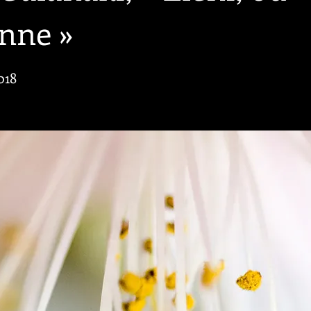
nne »
018