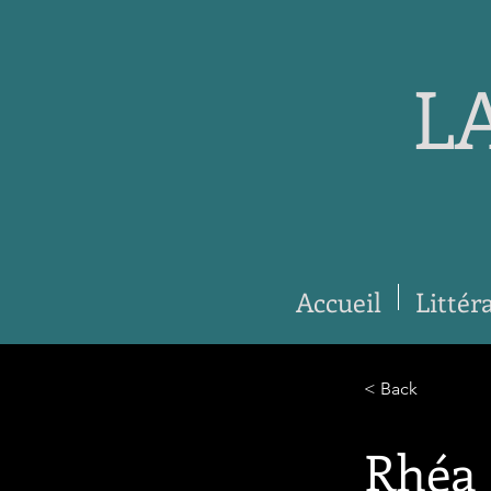
L
Accueil
Littér
< Back
Rhéa 