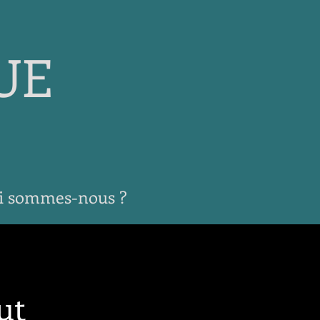
UE
i sommes-nous ?
ut