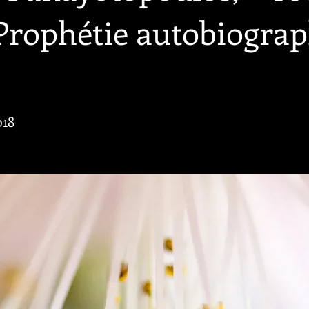
 Prophétie autobiogra
18