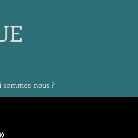
UE
i sommes-nous ?
»