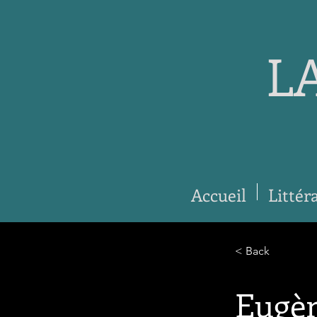
L
Accueil
Littér
< Back
Eugèn