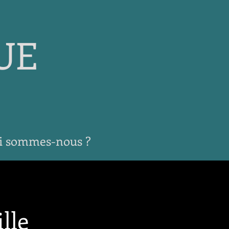
UE
i sommes-nous ?
lle