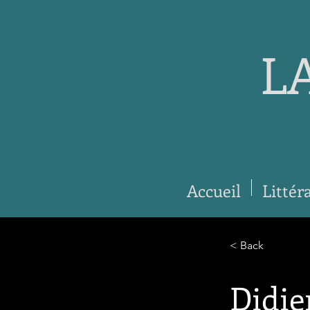
L
Accueil
Littér
< Back
Didie