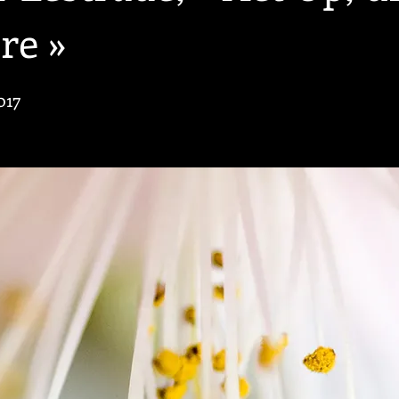
re »
017