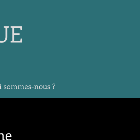
UE
i sommes-nous ?
ne