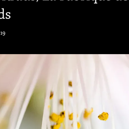
ds
19