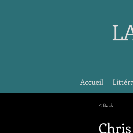
L
Accueil
Littér
< Back
Chris