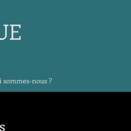
UE
i sommes-nous ?
s