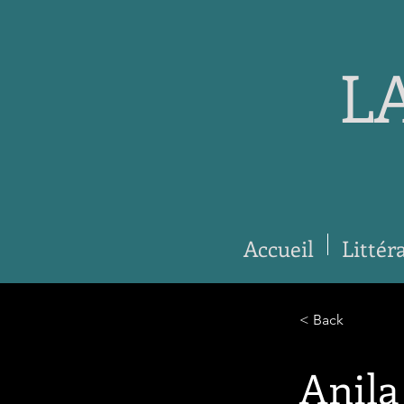
L
Accueil
Littér
< Back
Anila