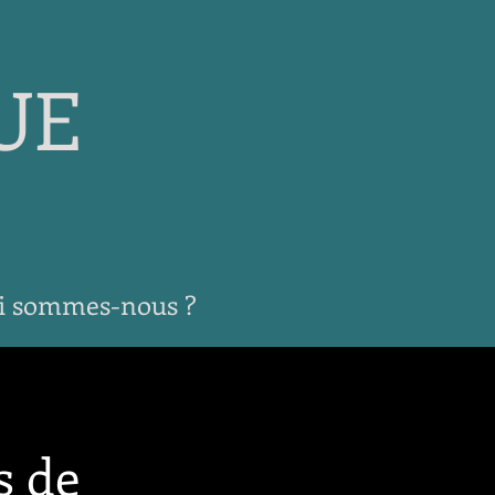
UE
i sommes-nous ?
s de